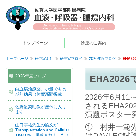
トップページ
診療のご案内
トップページ
研究室より
研究室ブログ
2026年度ブログ
EHA2
2026年度ブログ
EHA202
白血病治療薬、少量でも長
期的効果（佐賀新聞掲載）
2026年6月
されるEHA2
佐野遥菜助教が産休に入り
ます
演題ポスター
山口享祐先生の論文が
① 村井一範
Transplantation and Cellular
はDAVLEC
Therapyに掲載されました！