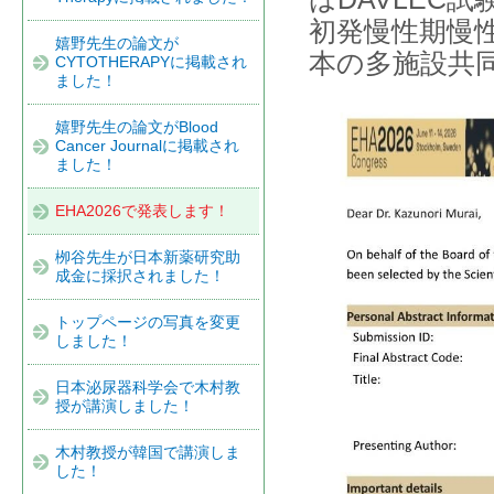
初発慢性期慢性
嬉野先生の論文が
本の多施設共同
CYTOTHERAPYに掲載され
ました！
嬉野先生の論文がBlood
Cancer Journalに掲載され
ました！
EHA2026で発表します！
栁谷先生が日本新薬研究助
成金に採択されました！
トップページの写真を変更
しました！
日本泌尿器科学会で木村教
授が講演しました！
木村教授が韓国で講演しま
した！