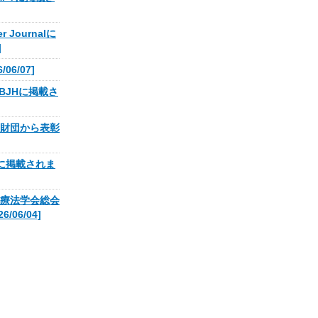
 Journalに
]
06/07]
がBJHに掲載さ
財団から表彰
iaに掲載されま
療法学会総会
06/04]